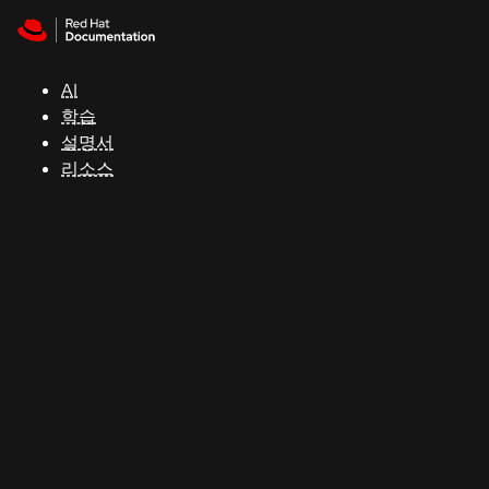
Skip to navigation
Skip to content
지
원
AI
학습
콘
설명서
솔
리소스
개
발
자
평
가
판
시
작
연