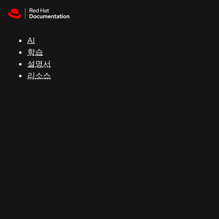
Skip to navigation
Skip to content
지
원
AI
학습
콘
설명서
솔
리소스
개
발
자
평
가
판
시
작
연