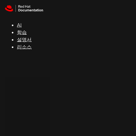
Skip to navigation
Skip to content
지
원
AI
학습
콘
설명서
솔
리소스
개
발
자
평
가
판
시
작
연