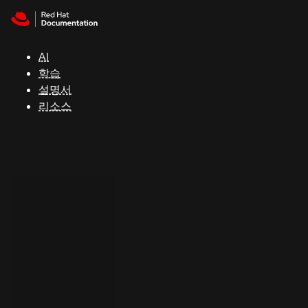
Skip to navigation
Skip to content
지
원
AI
학습
콘
설명서
솔
리소스
개
발
자
평
가
판
시
작
연