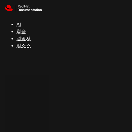
Skip to navigation
Skip to content
지
원
AI
학습
콘
설명서
솔
리소스
개
발
자
평
가
판
시
작
연