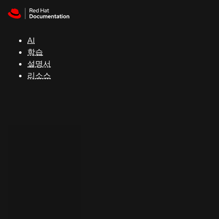
Skip to navigation
Skip to content
지
원
AI
학습
콘
설명서
솔
리소스
개
발
자
평
가
판
시
작
연