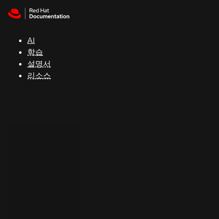
Skip to navigation
Skip to content
지
원
AI
학습
콘
설명서
솔
리소스
개
발
자
평
가
판
시
작
연