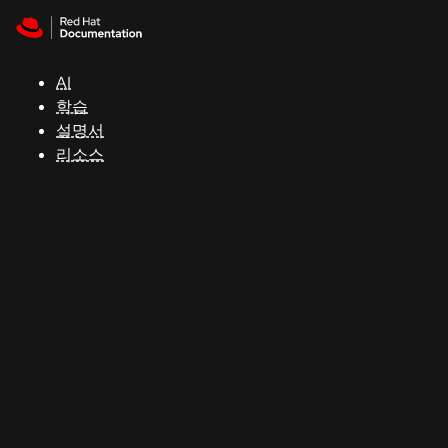
Skip to navigation
Skip to content
지
원
AI
학습
콘
설명서
솔
리소스
개
발
자
평
가
판
시
작
연