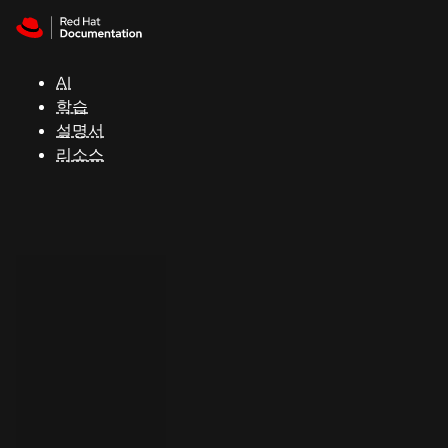
Skip to navigation
Skip to content
지
원
AI
학습
콘
설명서
솔
리소스
개
발
자
평
가
판
시
작
연