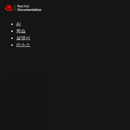
Skip to navigation
Skip to content
지
원
AI
학습
콘
설명서
솔
리소스
개
발
자
평
가
판
시
작
연