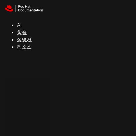
Skip to navigation
Skip to content
지
원
AI
학습
콘
설명서
솔
리소스
개
발
자
평
가
판
시
작
연