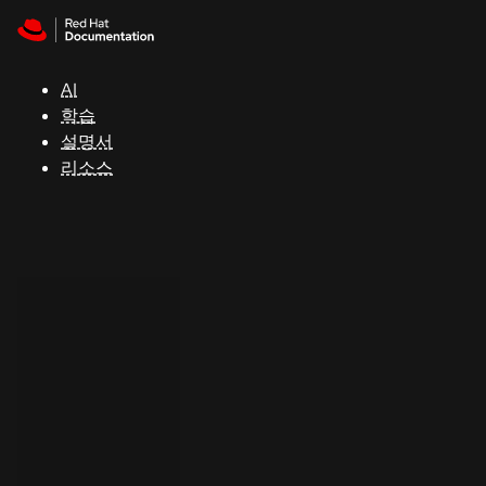
Skip to navigation
Skip to content
지
원
AI
학습
콘
설명서
솔
리소스
개
발
자
평
가
판
시
작
연