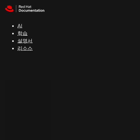
Skip to navigation
Skip to content
지
원
AI
학습
콘
설명서
솔
리소스
개
발
자
평
가
판
시
작
연