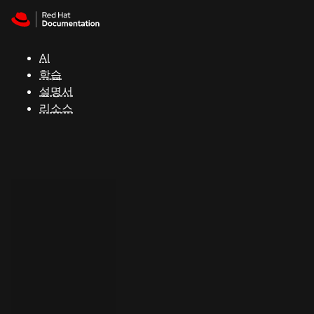
Skip to navigation
Skip to content
지
원
AI
학습
콘
설명서
솔
리소스
개
발
자
평
가
판
시
작
연