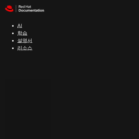
Skip to navigation
Skip to content
지
원
AI
학습
콘
설명서
솔
리소스
개
발
자
평
가
판
시
작
연