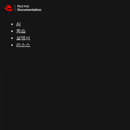
Skip to navigation
Skip to content
지
원
AI
학습
콘
설명서
솔
리소스
개
발
자
평
가
판
시
작
연