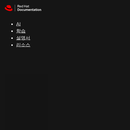
Skip to navigation
Skip to content
지
원
AI
학습
콘
설명서
솔
리소스
개
발
자
평
가
판
시
작
연