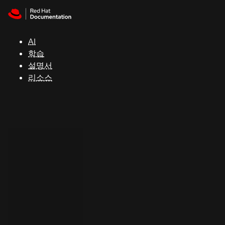
Skip to navigation
Skip to content
지
원
AI
학습
콘
설명서
솔
리소스
개
발
자
평
가
판
시
작
연