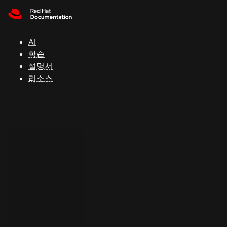
Skip to navigation
Skip to content
지
원
AI
학습
콘
설명서
솔
리소스
개
발
자
평
가
판
시
작
연