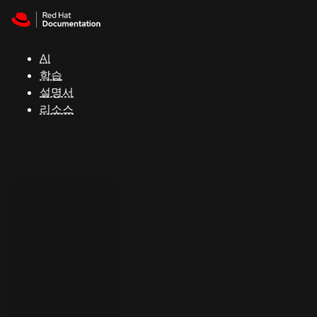
Skip to navigation
Skip to content
지
원
AI
학습
콘
설명서
솔
리소스
개
발
자
평
가
판
시
작
연