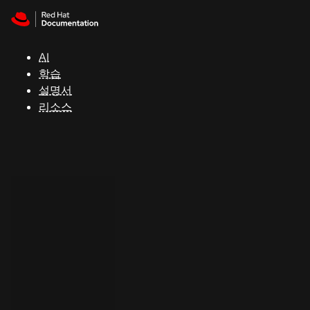
Skip to navigation
Skip to content
지
원
AI
학습
콘
설명서
솔
리소스
개
발
자
평
가
판
시
작
연