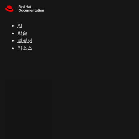
Skip to navigation
Skip to content
지
원
AI
학습
콘
설명서
솔
리소스
개
발
자
평
가
판
시
작
연