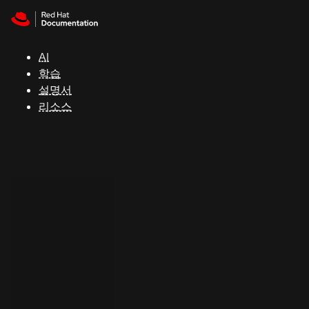
Skip to navigation
Skip to content
지
원
AI
학습
콘
설명서
솔
리소스
개
발
자
평
가
판
시
작
연