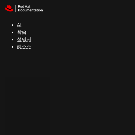
Skip to navigation
Skip to content
지
원
AI
학습
콘
설명서
솔
리소스
개
발
자
평
가
판
시
작
연