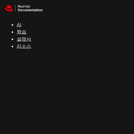
Skip to navigation
Skip to content
지
원
AI
학습
콘
설명서
솔
리소스
개
발
자
평
가
판
시
작
연