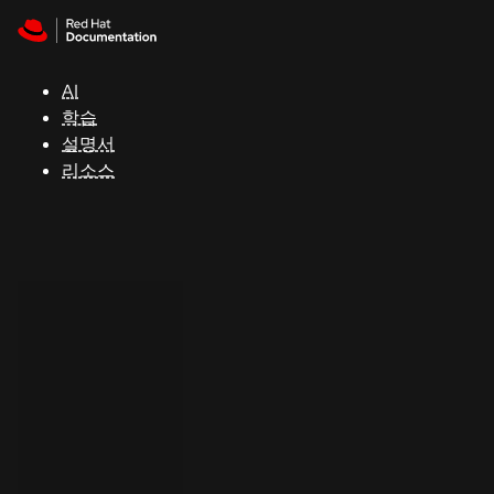
Skip to navigation
Skip to content
지
원
AI
학습
콘
설명서
솔
리소스
개
발
자
평
가
판
시
작
연