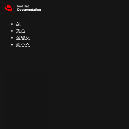
Skip to navigation
Skip to content
지
원
AI
학습
콘
설명서
솔
리소스
개
발
자
평
가
판
시
작
연