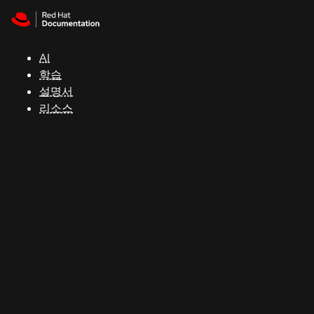
Skip to navigation
Skip to content
지
원
AI
학습
콘
설명서
솔
리소스
개
발
자
평
가
판
시
작
연