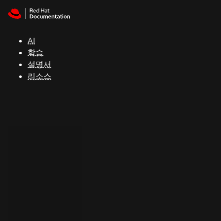
Skip to navigation
Skip to content
지
원
AI
학습
콘
설명서
솔
리소스
개
발
자
평
가
판
시
작
연