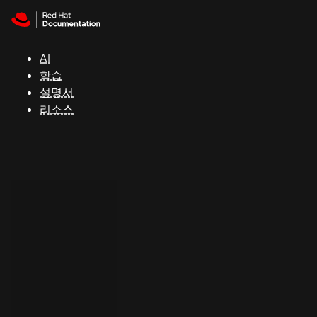
Skip to navigation
Skip to content
지
원
AI
학습
콘
설명서
솔
리소스
개
발
자
평
가
판
시
작
연