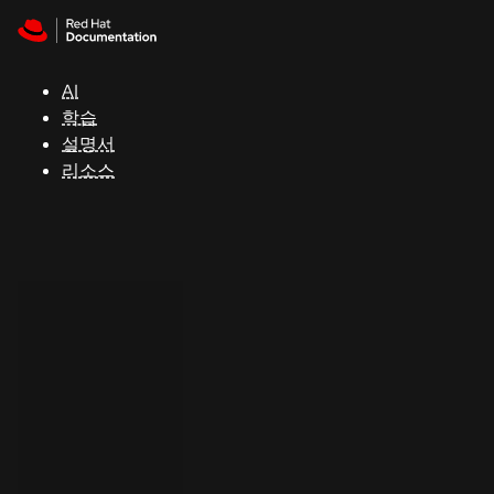
Skip to navigation
Skip to content
지
원
AI
학습
콘
설명서
솔
리소스
개
발
자
평
가
판
시
작
연