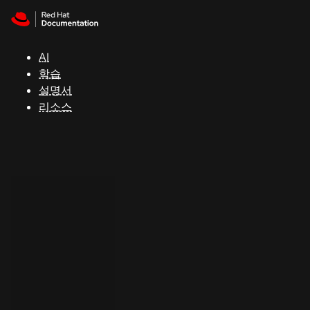
Skip to navigation
Skip to content
지
원
AI
학습
콘
설명서
솔
리소스
개
발
자
평
가
판
시
작
연