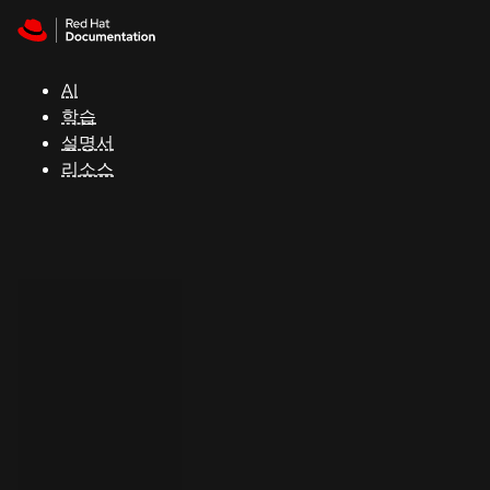
Skip to navigation
Skip to content
지
원
AI
학습
콘
설명서
솔
리소스
개
발
자
평
가
판
시
작
연