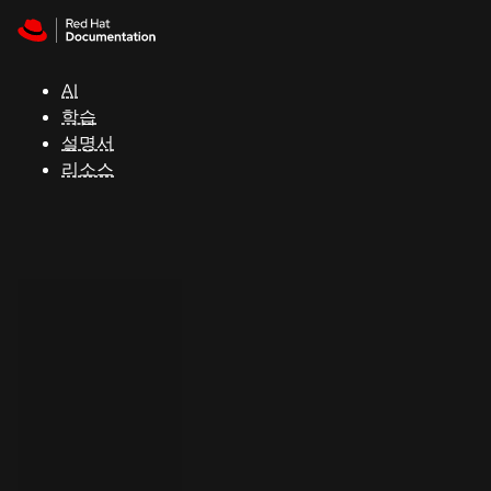
Skip to navigation
Skip to content
지
원
AI
학습
콘
설명서
솔
리소스
개
발
자
평
가
판
시
작
연