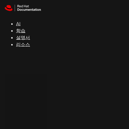
Skip to navigation
Skip to content
지
원
AI
학습
콘
설명서
솔
리소스
개
발
자
평
가
판
시
작
연