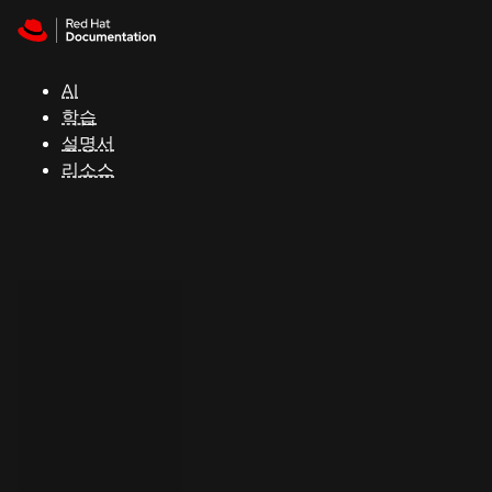
Skip to navigation
Skip to content
지
원
AI
학습
콘
설명서
솔
리소스
개
발
자
평
가
판
시
작
연