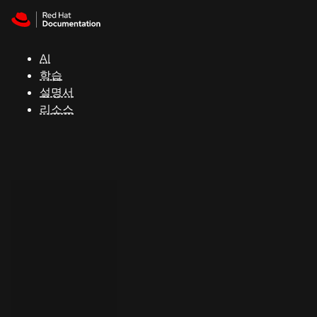
Skip to navigation
Skip to content
지
원
AI
학습
콘
설명서
솔
리소스
개
발
자
평
가
판
시
작
연