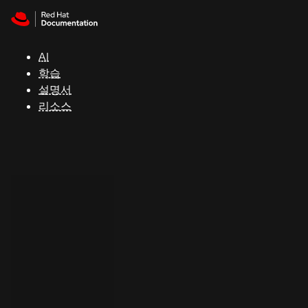
Skip to navigation
Skip to content
지
원
AI
학습
콘
설명서
솔
리소스
개
발
자
평
가
판
시
작
연