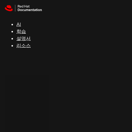
Skip to navigation
Skip to content
지
원
AI
학습
콘
설명서
솔
리소스
개
발
자
평
가
판
시
작
연