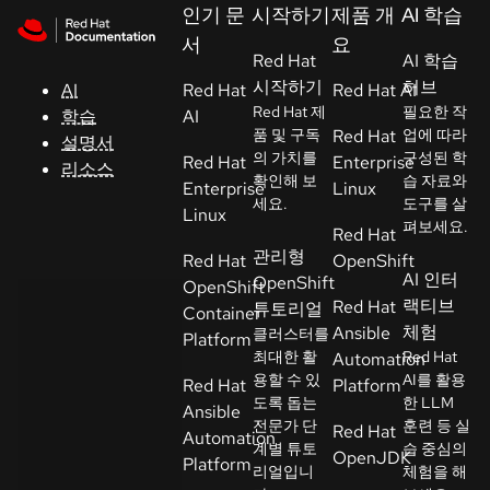
Skip to navigation
Skip to content
인기 문
시작하기
제품 개
AI 학습
지
서
요
원
Red Hat
AI 학습
시작하기
허브
AI
Red Hat
Red Hat AI
Red Hat 제
필요한 작
학습
AI
콘
품 및 구독
Red Hat
업에 따라
설명서
솔
의 가치를
구성된 학
Red Hat
Enterprise
리소스
확인해 보
습 자료와
Enterprise
Linux
세요.
도구를 살
개
Linux
펴보세요.
Red Hat
발
관리형
Red Hat
OpenShift
자
AI 인터
OpenShift
OpenShift
랙티브
Red Hat
튜토리얼
Container
평
체험
Ansible
클러스터를
Platform
가
최대한 활
Red Hat
Automation
판
용할 수 있
AI를 활용
Red Hat
Platform
시
도록 돕는
한 LLM
Ansible
전문가 단
훈련 등 실
작
Red Hat
Automation
계별 튜토
습 중심의
OpenJDK
Platform
리얼입니
체험을 해
연