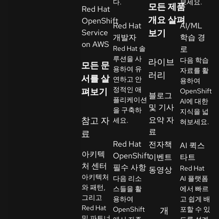
다.
보세요.
모든 제품
Red Hat
락
개요 살펴
OpenShift
언
처
Red Hat
AI/ML
Service
보기
어
개발자
학습 경
선
on AWS
Red Hat 솔
로
택
루션을 사
다음 학습
라이브
모든 문
용하여 유
자료를 활
러리
서를 살
연하고 안
용하여
정적인 애
펴보기
OpenShift
블로그
플리케이션
AI에 대한
및 기사
을 구축하
지식을 넓
참고 자
요약 자
세요.
혀보세요.
료
료
Red Hat
전자책
AI 퀵스
아키텍
OpenShift
이벤트
타트
처 센터
필수 사항
Red Hat
동영상
아키텍처
다음 리소
AI 플랫폼
와 패턴,
스들을 활
에서 빠르
그리고
용하여
고 쉽게 배
Red Hat
OpenShift
개
포할 수 있
및 파트너