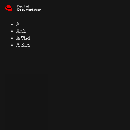
Skip to navigation
Skip to content
지
원
AI
학습
콘
설명서
솔
리소스
개
발
자
평
가
판
시
작
연