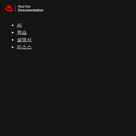
Skip to navigation
Skip to content
지
원
AI
학습
콘
설명서
솔
리소스
개
발
자
평
가
판
시
작
연