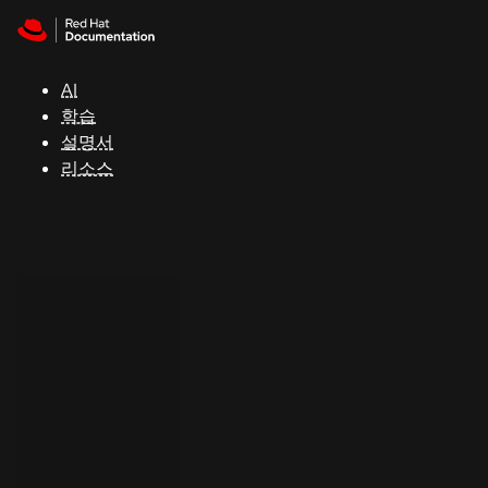
Skip to navigation
Skip to content
지
원
AI
학습
콘
설명서
솔
리소스
개
발
자
평
가
판
시
작
연