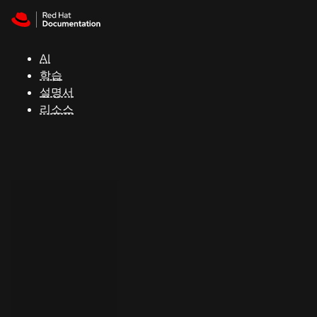
Skip to navigation
Skip to content
지
원
AI
학습
콘
설명서
솔
리소스
개
발
자
평
가
판
시
작
연