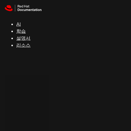
Skip to navigation
Skip to content
지
원
AI
학습
콘
설명서
솔
리소스
개
발
자
평
가
판
시
작
연