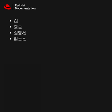
Skip to navigation
Skip to content
지
원
AI
학습
콘
설명서
솔
리소스
개
발
자
평
가
판
시
작
연