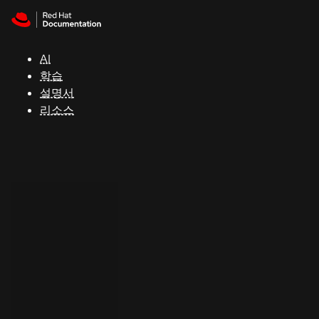
Skip to navigation
Skip to content
지
원
AI
학습
콘
설명서
솔
리소스
개
발
자
평
가
판
시
작
연