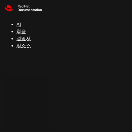
Skip to navigation
Skip to content
지
원
AI
학습
콘
설명서
솔
리소스
개
발
자
평
가
판
시
작
연