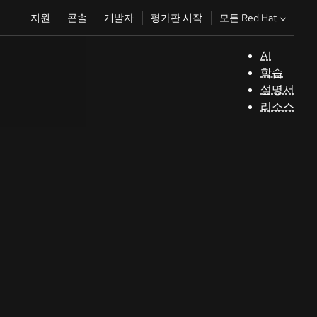
모든 Red Hat
지원
콘솔
개발자
평가판 시작
AI
지
학습
원
설명서
리소스
콘
솔
개
발
자
평
가
판
시
작