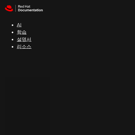
Skip to navigation
Skip to content
지
원
AI
학습
콘
설명서
솔
리소스
개
발
자
평
가
판
시
작
연